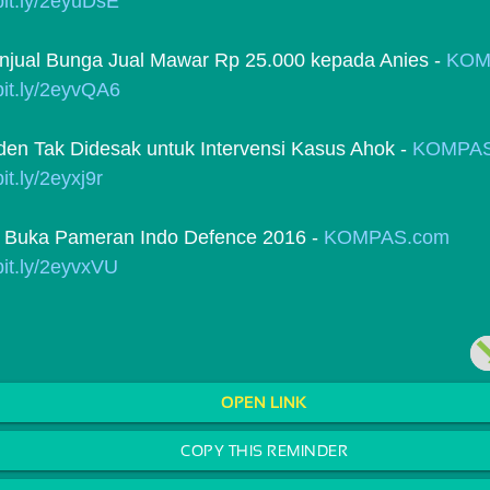
/bit.ly/2eyuDsE
njual Bunga Jual Mawar Rp 25.000 kepada Anies - 
KOM
/bit.ly/2eyvQA6
iden Tak Didesak untuk Intervensi Kasus Ahok - 
KOMPAS
bit.ly/2eyxj9r
a Buka Pameran Indo Defence 2016 - 
KOMPAS.com
/bit.ly/2eyvxVU
OPEN LINK
COPY THIS REMINDER