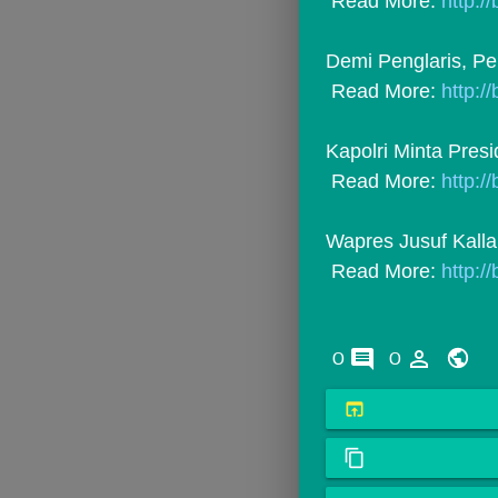
 Read More: 
http:/
Demi Penglaris, Pe
 Read More: 
http:/
Kapolri Minta Pres
 Read More: 
http://
Wapres Jusuf Kall
 Read More: 
http:/
comments
person_outline
0
0
open_in_browser
content_copy