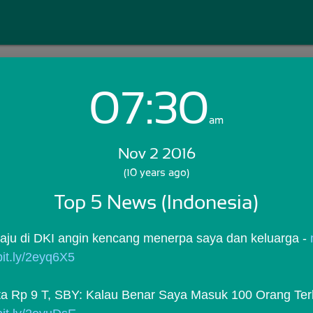
07:30
Login with Email:
am
Nov 2 2016
GET STARTED
(10 years ago)
Top 5 News (Indonesia)
Skip Sign In >>
OR
ju di DKI angin kencang menerpa saya dan keluarga - 
/bit.ly/2eyq6X5
ta Rp 9 T, SBY: Kalau Benar Saya Masuk 100 Orang Ter