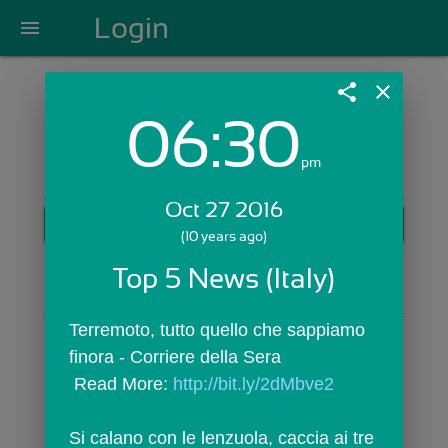
Login
menu
share
close
06:30
Login with Email:
pm
Oct 27 2016
GET STARTED
(10 years ago)
Skip Sign In >>
Top 5 News (Italy)
OR
Terremoto, tutto quello che sappiamo 
finora - Corriere della Sera
 Read More: 
http://bit.ly/2dMbve2
Si calano con le lenzuola, caccia ai tre 