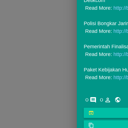
Detikcom
 Read More: 
http://
Polisi Bongkar Jar
 Read More: 
http:/
Pemerintah Finalis
 Read More: 
http:/
Paket Kebijakan H
 Read More: 
http:/
comments
person_outline
0
0
open_in_browser
content_copy