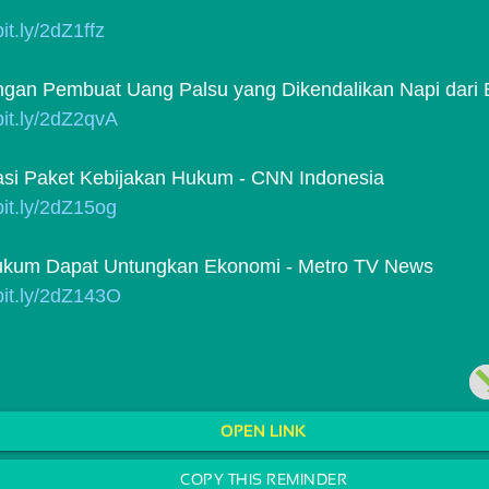
bit.ly/2dZ1ffz
ingan Pembuat Uang Palsu yang Dikendalikan Napi dari B
/bit.ly/2dZ2qvA
asi Paket Kebijakan Hukum - CNN Indonesia
/bit.ly/2dZ15og
ukum Dapat Untungkan Ekonomi - Metro TV News
/bit.ly/2dZ143O
OPEN LINK
COPY THIS REMINDER