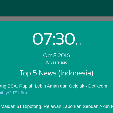
07:30
Login with Email:
am
Oct 8 2016
GET STARTED
(10 years ago)
Top 5 News (Indonesia)
Skip Sign In >>
OR
ang BSA, Rupiah Lebih Aman dari Gejolak - Detikcom
/bit.ly/2dZ1t6m
l Maidah 51 Dipotong, Relawan Laporkan Sebuah Akun F