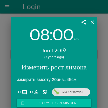
Login
menu
share
close
08:00
Login with Email:
am
Jun 1 2019
GET STARTED
(7 years ago)
Skip Sign In >>
Измерить рост лимона
OR
измерить высоту 20янв=45см
comments
person_outline
0
0
Givi Katsarava
content_copy
COPY THIS REMINDER