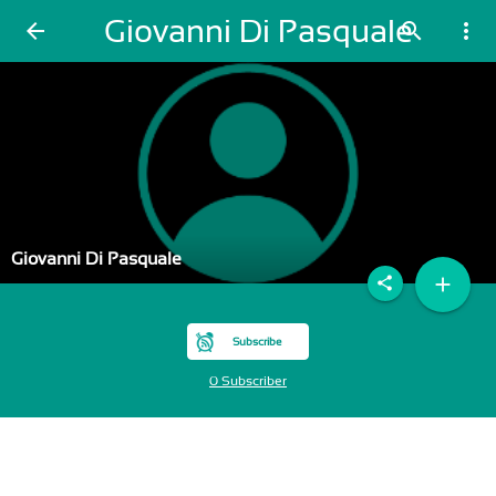
Giovanni Di Pasquale
arrow_back
search
more_vert
Giovanni Di Pasquale
add
share
Subscribe
0 Subscriber