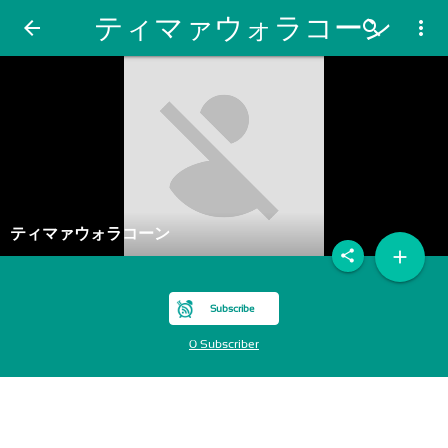
ティマァウォラコーン
arrow_back
search
more_vert
ティマァウォラコーン
add
share
Subscribe
0 Subscriber