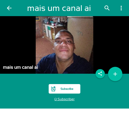
mais um canal ai
arrow_back
search
more_vert
mais um canal ai
add
share
Subscribe
0 Subscriber