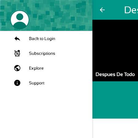
De
arrow_back
Back to Login
Subscriptions
public
Explore
Despues De Todo
info
Support